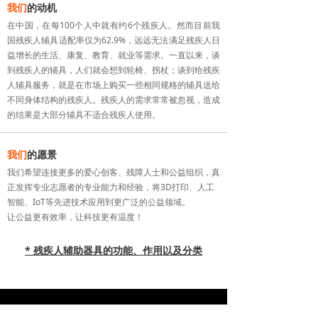
我们
的动机
在中国，在每100个人中就有约6个残疾人。然而目前我
国残疾人辅具适配率仅为62.9%，远远无法满足残疾人日
益增长的生活、康复、教育、就业等需求。一直以来，谈
到残疾人的辅具，人们就会想到轮椅、拐杖；谈到给残疾
人辅具服务，就是在市场上购买一些相同规格的辅具送给
不同身体结构的残疾人。残疾人的需求常常被忽视，造成
的结果是大部分辅具不适合残疾人使用。
我们
的愿景
我们希望连接更多的爱心创客、残障人士和公益组织，真
正发挥专业志愿者的专业能力和经验，将3D打印、人工
智能、IoT等先进技术应用到更广泛的公益领域。
让公益更有效率，让科技更有温度！
* 残疾人辅助器具的功能、作用以及分类